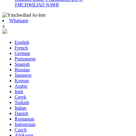
YMCHWILIAD NAWR
Whatsapp
x
English
French
German
Portuguese
Spanish
Russian
Japanese
Korean
Arabic
Irish
Greek
Turkish
Italian
Danish
Romanian
Indonesian
Czech
Afrikaans