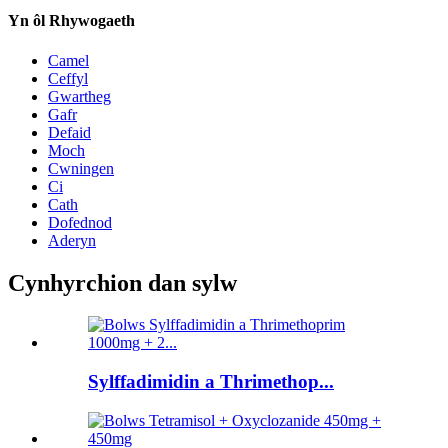
Yn ôl Rhywogaeth
Camel
Ceffyl
Gwartheg
Gafr
Defaid
Moch
Cwningen
Ci
Cath
Dofednod
Aderyn
Cynhyrchion dan sylw
Sylffadimidin a Thrimethop...