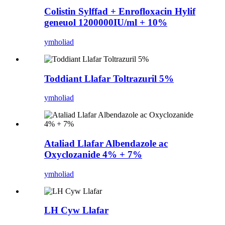
Colistin Sylffad + Enrofloxacin Hylif
geneuol 1200000IU/ml + 10%
ymholiad
Toddiant Llafar Toltrazuril 5%
ymholiad
Ataliad Llafar Albendazole ac
Oxyclozanide 4% + 7%
ymholiad
LH Cyw Llafar