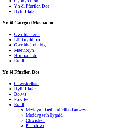
Cynhyrchion
Yn ôl Ffurflen Dos
Hylif Llafar
Yn ôl Categori Masnachol
Gwrthfacterol
Lliniarydd poen
Gwrthhelminthig
Maetholyn
Hormonaidd
Eraill
Yn ôl Ffurflen Dos
Chwistrelliad
Hylif Llafar
Bolws
Powdwr
Eraill
Meddyginiaeth anifeiliaid anwes
Meddygaeth llygaid
Chwistrell
Plaladdwr