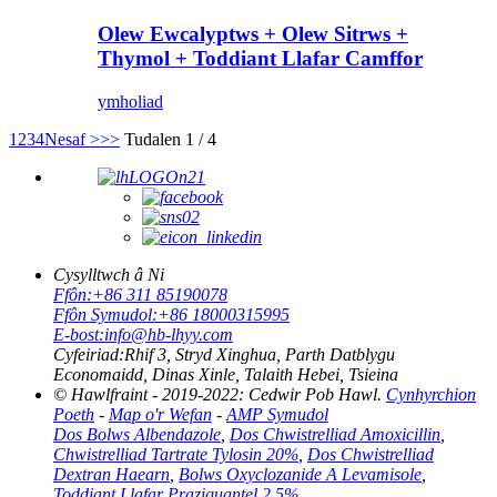
Olew Ewcalyptws + Olew Sitrws +
Thymol + Toddiant Llafar Camffor
ymholiad
1
2
3
4
Nesaf >
>>
Tudalen 1 / 4
Cysylltwch â Ni
Ffôn:
+86 311 85190078
Ffôn Symudol:
+86 18000315995
E-bost:
info@hb-lhyy.com
Cyfeiriad:
Rhif 3, Stryd Xinghua, Parth Datblygu
Economaidd, Dinas Xinle, Talaith Hebei, Tsieina
© Hawlfraint - 2019-2022: Cedwir Pob Hawl.
Cynhyrchion
Poeth
-
Map o'r Wefan
-
AMP Symudol
Dos Bolws Albendazole
,
Dos Chwistrelliad Amoxicillin
,
Chwistrelliad Tartrate Tylosin 20%
,
Dos Chwistrelliad
Dextran Haearn
,
Bolws Oxyclozanide A Levamisole
,
Toddiant Llafar Praziquantel 2.5%
,