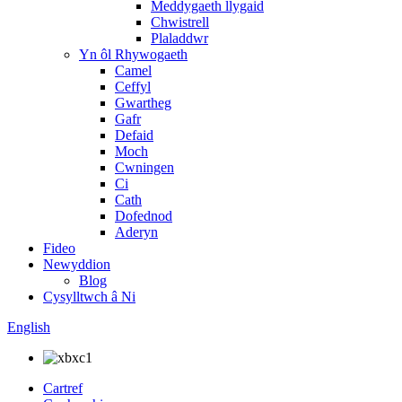
Meddygaeth llygaid
Chwistrell
Plaladdwr
Yn ôl Rhywogaeth
Camel
Ceffyl
Gwartheg
Gafr
Defaid
Moch
Cwningen
Ci
Cath
Dofednod
Aderyn
Fideo
Newyddion
Blog
Cysylltwch â Ni
English
Cartref