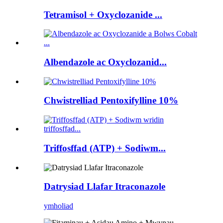
Tetramisol + Oxyclozanide ...
Albendazole ac Oxyclozanid...
Chwistrelliad Pentoxifylline 10%
Triffosffad (ATP) + Sodiwm...
Datrysiad Llafar Itraconazole
ymholiad