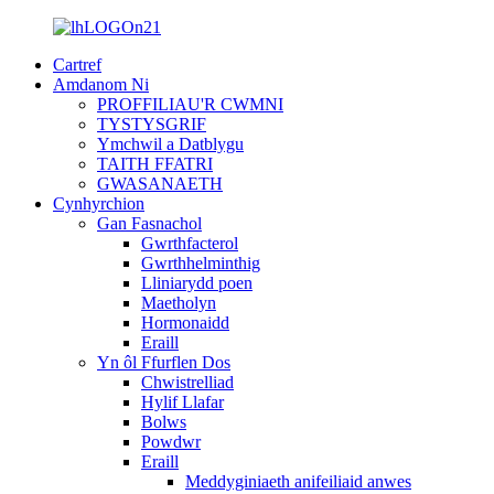
Cartref
Amdanom Ni
PROFFILIAU'R CWMNI
TYSTYSGRIF
Ymchwil a Datblygu
TAITH FFATRI
GWASANAETH
Cynhyrchion
Gan Fasnachol
Gwrthfacterol
Gwrthhelminthig
Lliniarydd poen
Maetholyn
Hormonaidd
Eraill
Yn ôl Ffurflen Dos
Chwistrelliad
Hylif Llafar
Bolws
Powdwr
Eraill
Meddyginiaeth anifeiliaid anwes