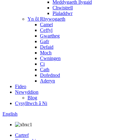
Meddygaeth llygaid
Chwistrell
Plaladdwr
Yn ôl Rhywogaeth
Camel
Ceffyl
Gwartheg
Gafr
Defaid
Moch
Cwningen
Ci
Cath
Dofednod
Aderyn
Fideo
Newyddion
Blog
Cysylltwch â Ni
English
Cartref