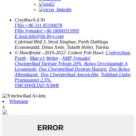
Cysylltwch â Ni
Ffôn:
+86 311 85190078
Ffôn Symudol:
+86 18000315995
E-bost:
info@hb-lhyy.com
Cyfeiriad:
Rhif 3, Stryd Xinghua, Parth Datblygu
Economaidd, Dinas Xinle, Talaith Hebei, Tsieina
© Hawlfraint - 2019-2022: Cedwir Pob Hawl.
Cynhyrchion
Poeth
-
Map o'r Wefan
-
AMP Symudol
Chwistrelliad Tartrate Tylosin 20%
,
Bolws Oxyclozanide A
Levamisole
,
Dos Chwistrelliad Dextran Haearn
,
Dos Bolws
Albendazole
,
Dos Chwistrelliad Amoxicillin
,
Toddiant Llafar
Praziquantel 2.5%
,
YMCHWILIAD NAWR
Whatsapp
x