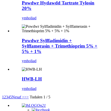
Powdwr Hydawdd Tartrate Tylosin
20%
ymholiad
Powdwr Sylffadimidin +
Sylffamerasin + Trimethioprim 5% +
5% + 1%
ymholiad
HWB-LH
ymholiad
1
2
3
4
5
Nesaf >
>>
Tudalen 1 / 5