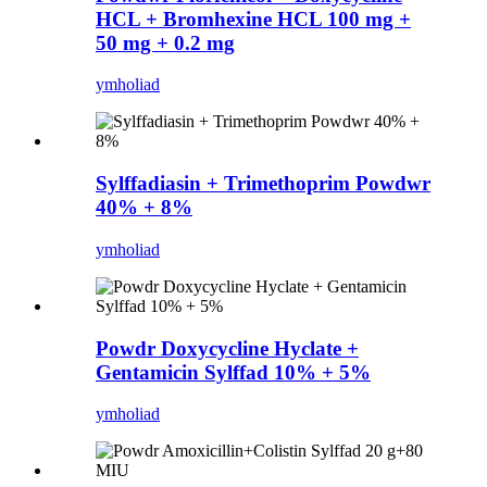
HCL + Bromhexine HCL 100 mg +
50 mg + 0.2 mg
ymholiad
Sylffadiasin + Trimethoprim Powdwr
40% + 8%
ymholiad
Powdr Doxycycline Hyclate +
Gentamicin Sylffad 10% + 5%
ymholiad