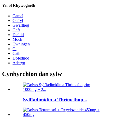
Yn ôl Rhywogaeth
Camel
Ceffyl
Gwartheg
Gafr
Defaid
Moch
Cwningen
Ci
Cath
Dofednod
Aderyn
Cynhyrchion dan sylw
Sylffadimidin a Thrimethop...