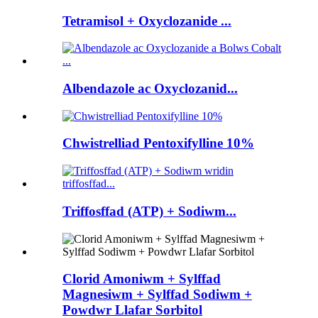
Tetramisol + Oxyclozanide ...
Albendazole ac Oxyclozanid...
Chwistrelliad Pentoxifylline 10%
Triffosffad (ATP) + Sodiwm...
Clorid Amoniwm + Sylffad
Magnesiwm + Sylffad Sodiwm +
Powdwr Llafar Sorbitol