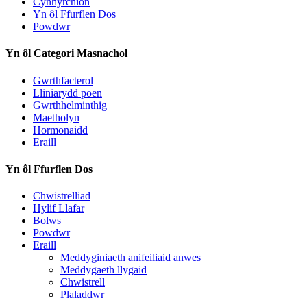
Cynhyrchion
Yn ôl Ffurflen Dos
Powdwr
Yn ôl Categori Masnachol
Gwrthfacterol
Lliniarydd poen
Gwrthhelminthig
Maetholyn
Hormonaidd
Eraill
Yn ôl Ffurflen Dos
Chwistrelliad
Hylif Llafar
Bolws
Powdwr
Eraill
Meddyginiaeth anifeiliaid anwes
Meddygaeth llygaid
Chwistrell
Plaladdwr