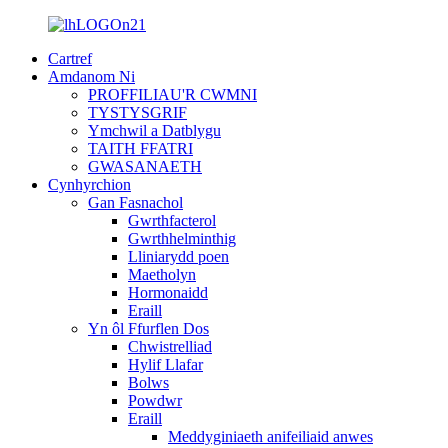
Cartref
Amdanom Ni
PROFFILIAU'R CWMNI
TYSTYSGRIF
Ymchwil a Datblygu
TAITH FFATRI
GWASANAETH
Cynhyrchion
Gan Fasnachol
Gwrthfacterol
Gwrthhelminthig
Lliniarydd poen
Maetholyn
Hormonaidd
Eraill
Yn ôl Ffurflen Dos
Chwistrelliad
Hylif Llafar
Bolws
Powdwr
Eraill
Meddyginiaeth anifeiliaid anwes